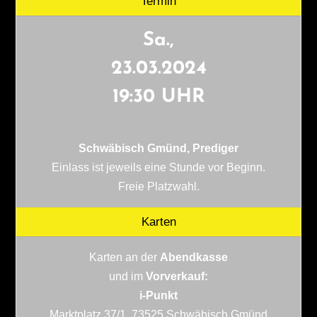
Termin
Sa.,
23.03.2024
19:30 UHR
Schwäbisch Gmünd, Prediger
Einlass ist jeweils eine Stunde vor Beginn.
Freie Platzwahl.
Karten
Karten an der
Abendkasse
und im
Vorverkauf:
i-Punkt
Marktplatz 37/1, 73525 Schwäbisch Gmünd