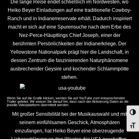
Die lange Reise endet schließlich im Nordwesten, wo
Heiko Beyer Einladungen auf eine traditionelle Cowboy-
Ranch und in Indianerreservate erhält. Dadurch inspiriert
macht er sich auf eine Spurensuche nach dem Erbe des
Nez-Perce-Häuptlings Chief Joseph, einer der
berühmten Persönlichkeiten der Indianerkriege. Der
Yellowstone Nationalpark prägt hier die Landschaft, in
dessen Zentrum die faszinierenden Naturphänomene
ausbrechender Geysire und kochender Schlammpötte
stehen.
Wenn Sie auf die Grafik klicken, werden Sie auf YouTube zum entsprechenden
Trailer geleitet. Wir weisen Sie darauf hin, dass nach der Aktivierung Daten an die
jeweilie Videoplattform übermittelt werden.
UMS
Mit großer Sensibilität bei der Musikauswahl und mit
seinem einfühlsamen Geschick, Atmosphären
SCHR
einzufangen, hat Heiko Beyer eine überzeugende