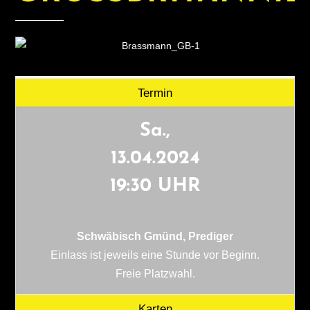
Termin
Sa.,
13.04.2024
19:30 UHR
Schwäbisch Gmünd, Prediger
Einlass ist jeweils eine Stunde vor Beginn.
Freie Platzwahl.
Karten