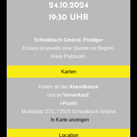
24.10.2024
19:30 UHR
Schwäbisch Gmünd, Prediger
Einlass ist jeweils eine Stunde vor Beginn.
Freie Platzwahl.
Karten
Karten an der
Abendkasse
und im
Vorverkauf:
i-Punkt
Marktplatz 37/1, 73525 Schwäbisch Gmünd
In Karte anzeigen
.
Location