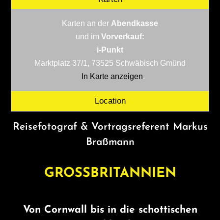
Karten an der
Abendkasse
und im
Vorverkauf:
i-Punkt
Marktplatz 37/1, 73525 Schwäbisch Gmünd
In Karte anzeigen
.
Location
Reisefotograf & Vortragsreferent Markus
Braßmann
GROSSBRITANNIEN
Von Cornwall bis in die schottischen