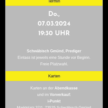
Termin
Do.,
07.03.2024
19:30 UHR
Schwäbisch Gmünd, Prediger
Einlass ist jeweils eine Stunde vor Beginn.
Freie Platzwahl.
Karten
Karten an der
Abendkasse
und im
Vorverkauf:
i-Punkt
Marktplatz 37/1, 73525 Schwäbisch Gmünd