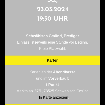
Sa.,
23.03.2024
19:30 UHR
Schwäbisch Gmünd, Prediger
Einlass ist jeweils eine Stunde vor Beginn.
Freie Platzwahl.
Karten
Karten an der
Abendkasse
und im
Vorverkauf:
i-Punkt
Marktplatz 37/1, 73525 Schwäbisch Gmünd
In Karte anzeigen
.