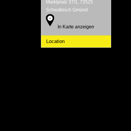
Marktplatz 37/1, 73525
Schwäbisch Gmünd
In Karte anzeigen
.
Location