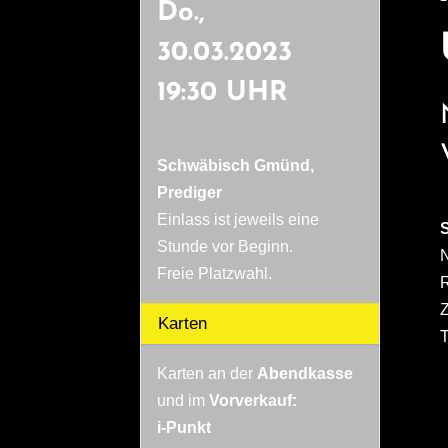
Do.,
30.03.2023
19:30 UHR
Schwäbisch Gmünd,
Prediger
Einlass ist jeweils eine
S
Stunde vor Beginn.
N
Freie Platzwahl.
R
Z
Karten
T
Karten an der
Abendkasse
und im
Vorverkauf:
i-Punkt