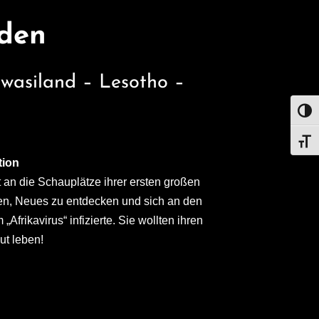
üden
wasiland – Lesotho –
UMS
SCHR
tion
 an die Schauplätze ihrer ersten großen
en, Neues zu entdecken und sich an den
Afrikavirus“ infizierte. Sie wollten ihren
ut leben!