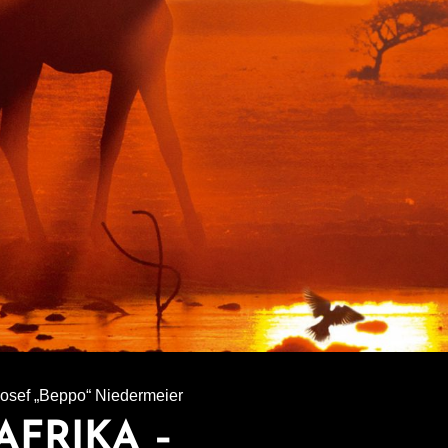
osef „Beppo“ Niedermeier
AFRIKA –