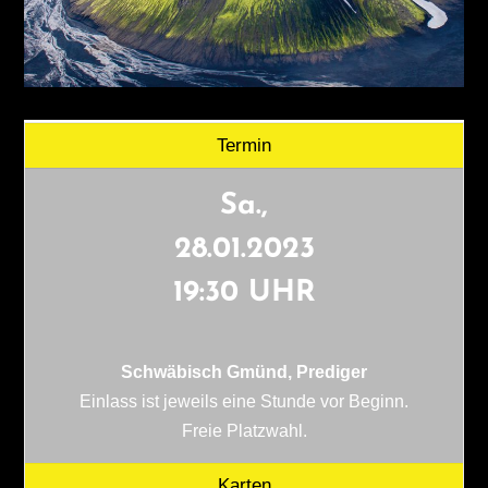
Termin
Sa.,
28.01.2023
19:30 UHR
Schwäbisch Gmünd, Prediger
Einlass ist jeweils eine Stunde vor Beginn.
Freie Platzwahl.
Karten