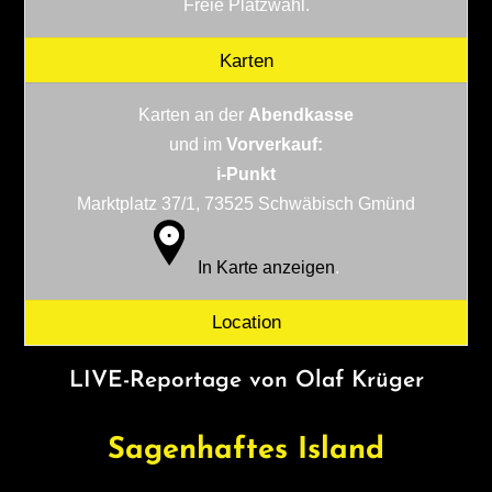
Freie Platzwahl.
Karten
Karten an der
Abendkasse
und im
Vorverkauf:
i-Punkt
Marktplatz 37/1, 73525 Schwäbisch Gmünd
In Karte anzeigen
.
Location
LIVE-Reportage von Olaf Krüger
Sagenhaftes Island