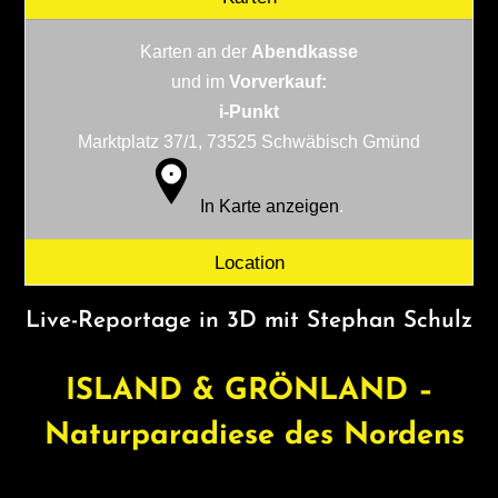
Karten an der
Abendkasse
und im
Vorverkauf:
i-Punkt
Marktplatz 37/1, 73525 Schwäbisch Gmünd
In Karte anzeigen
.
Location
Live-Reportage in 3D mit Stephan Schulz
ISLAND & GRÖNLAND –
Naturparadiese des Nordens