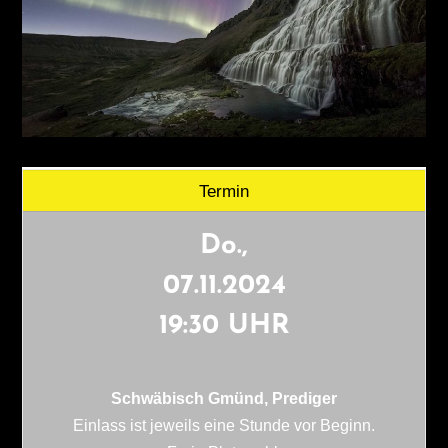
Termin
Do.,
07.11.2024
19:30 UHR
Schwäbisch Gmünd, Prediger
Einlass ist jeweils eine Stunde vor Beginn.