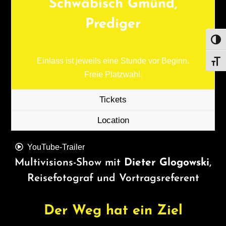
Schwäbisch Gmünd,
Prediger
UMS
Einlass ist jeweils eine Stunde vor Beginn.
SCHR
Freie Platzwahl.
Tickets
Location
YouTube-Trailer
Multivisions-Show mit
Dieter Glogowski
,
Reisefotograf und Vortragsreferent
Der Weg hat ein Ziel