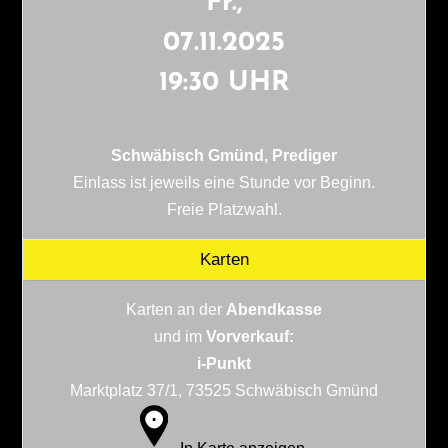
Fr.,
07.11.2025
19:30 UHR
Schwäbisch Gmünd, Prediger
Einlass ist jeweils eine Stunde vor Beginn.
Freie Platzwahl.
Karten
Karten an der
Abendkasse
und im
Vorverkauf:
i-Punkt
Marktplatz 37/1, 73525 Schwäbisch Gmünd