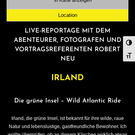
In Karte anzeigen
.
Location
LIVE-REPORTAGE MIT DEM
ABENTEURER, FOTOGRAFEN UND
UMS
VORTRAGSREFERENTEN ROBERT
SCHR
NEU
IRLAND
Die grüne Insel – Wild Atlantic Ride
Irland, die grüne Insel, ist bekannt für ihre wilde, raue
Natur und lebenslustige, gastfreundliche Bewohner. Ich
wollte überprüfen, ob an diesem Klischee wirklich etwas