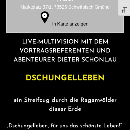
Marktplatz 37/1, 73525 Schwäbisch Gmünd
SCHR
In Karte anzeigen
.
LIVE-MULTIVISION MIT DEM
VORTRAGSREFERENTEN UND
ABENTEURER DIETER SCHONLAU
DSCHUNGELLEBEN
ein Streifzug durch die Regenwälder
dieser Erde
„Dschungelleben, für uns das schönste Leben!“