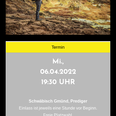
Termin
Mi.,
06.04.2022
19:30 UHR
Schwäbisch Gmünd, Prediger
Einlass ist jeweils eine Stunde vor Beginn.
Freie Platzwahl.