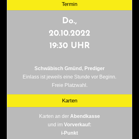
Termin
Do.,
20.10.2022
19:30 UHR
Schwäbisch Gmünd, Prediger
Einlass ist jeweils eine Stunde vor Beginn.
Freie Platzwahl.
Karten
Karten an der
Abendkasse
und im
Vorverkauf:
i-Punkt