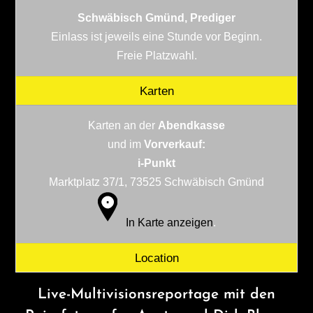
Schwäbisch Gmünd, Prediger
Einlass ist jeweils eine Stunde vor Beginn.
Freie Platzwahl.
Karten
Karten an der
Abendkasse
und im
Vorverkauf:
i-Punkt
Marktplatz 37/1, 73525 Schwäbisch Gmünd
In Karte anzeigen
.
Location
Live-Multivisionsreportage mit den