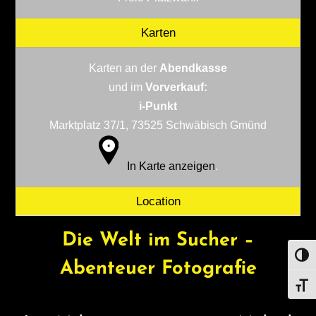
Karten
Karten an der
Abendkasse
und im
Vorverkauf:
i-Punkt
Marktplatz 37/1, 73525 Schwäbisch Gmünd
In Karte anzeigen
.
Location
Die Welt im Sucher –
UMS
Abenteuer Fotografie
SCHR