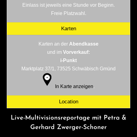
Einlass ist jeweils eine Stunde vor Beginn.
Freie Platzwahl.
Karten
Karten an der
Abendkasse
und im
Vorverkauf:
i-Punkt
Marktplatz 37/1, 73525 Schwäbisch Gmünd
In Karte anzeigen
.
Location
Live-Multivisionsreportage mit Petra &
Gerhard Zwerger-Schoner