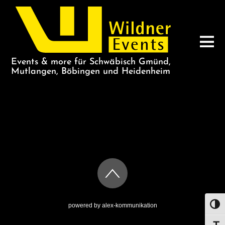
Events & more für Schwäbisch Gmünd,
Mutlangen, Böbingen und Heidenheim
TERRA-
MIMARTIN
powered by
alex-kommunikation
UMS